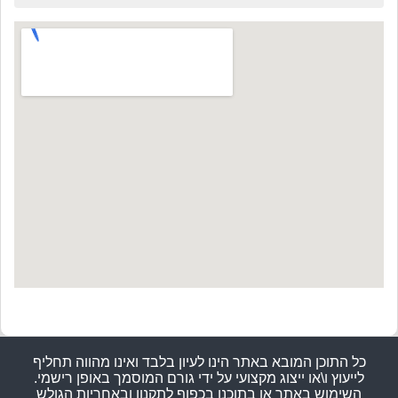
כל התוכן המובא באתר הינו לעיון בלבד ואינו מהווה תחליף
לייעוץ ו\או ייצוג מקצועי על ידי גורם המוסמך באופן רישמי.
השימוש באתר או בתוכנו בכפוף לתקנון ובאחריות הגולש