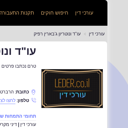
עורכי דין
חיפוש חוקים
תקנות התעבורה
עורכי דין
עו"ד ונוטריון ג'בארין רפיק
עו"ד ונו
טרם נכתבו פרטים נוס
כתובת
:
הרברט ס
טלפון
:
לחצו לצפ
תחומי התמחות של ע
עורכי דין
|
דיני מקרק